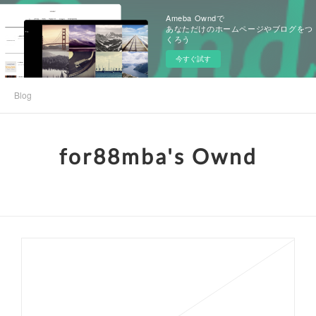
Ameba Owndで
あなただけのホームページやブログをつ
くろう
今すぐ試す
Blog
for88mba's Ownd